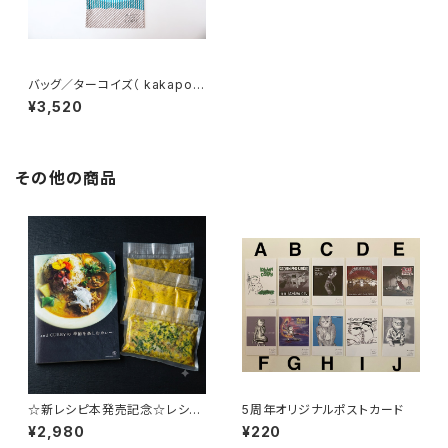
バッグ／ターコイズ（ kakapo ×
and CURRY）
¥3,520
その他の商品
☆新レシピ本発売記念☆レシピ
5周年オリジナルポストカード
本収録3種の冷凍カレーセット
¥2,980
¥220
【毎週金曜日発送】