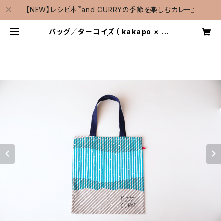
【NEW】レシピ本『and CURRYの季節を楽しむカレー』
バッグ／ターコイズ（ kakapo × an
d CURRY） | and CURRY