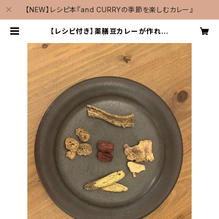
【NEW】レシピ本『and CURRYの季節を楽しむカレー』
【レシピ付き】薬膳豆カレーが作れる
薬膳セット | and CURRY