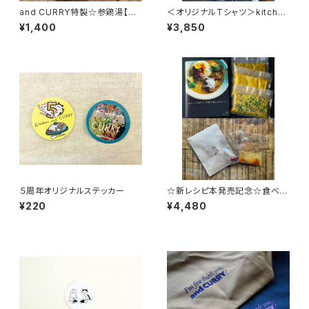
and CURRY特製☆参鶏湯【次
＜オリジナルTシャツ＞kitchen
回8/14(金)発送】＜冷凍便＞
and CURRY
¥1,400
¥3,850
５周年オリジナルステッカー
☆新レシピ本発売記念☆食べた
い！作りたい！スパイス付き季節
¥220
¥4,480
を楽しむ3種の冷凍カレーセット
【毎週金曜日発送】