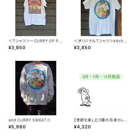
＜Tシャツ＞ーCURRY OF PU
＜オリジナルTシャツ＞kitchen
PPETS
and CURRY
¥3,850
¥3,850
and CURRY SWEAT☆
【季節を楽しむ５種の冷凍カレー
バランスセット】クール便
¥5,980
¥4,320